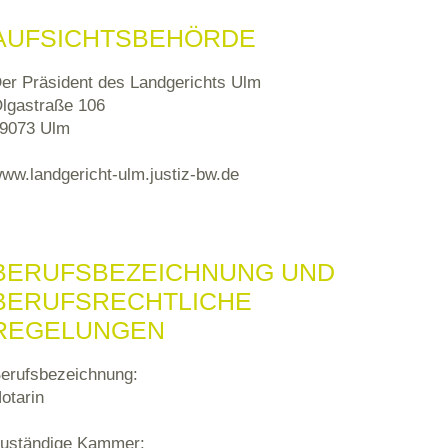
AUFSICHTSBEHÖRDE
er Präsident des Landgerichts Ulm
lgastraße 106
9073 Ulm
ww.landgericht-ulm.justiz-bw.de
BERUFSBEZEICHNUNG UND
BERUFSRECHTLICHE
REGELUNGEN
erufsbezeichnung:
otarin
uständige Kammer: