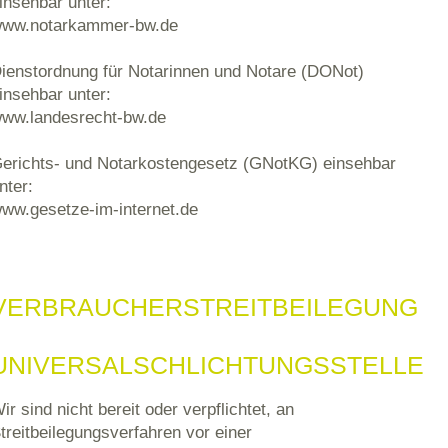
insehbar unter:
ww.notarkammer-bw.de
ienstordnung für Notarinnen und Notare (DONot)
insehbar unter:
ww.landesrecht-bw.de
erichts- und Notarkostengesetz (GNotKG) einsehbar
nter:
ww.gesetze-im-internet.de
VERBRAUCHERSTREITBEILEGUNG
UNIVERSALSCHLICHTUNGSSTELLE
ir sind nicht bereit oder verpflichtet, an
treitbeilegungsverfahren vor einer