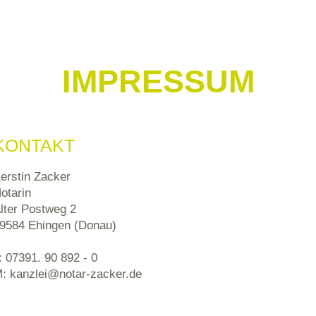
IMPRESSUM
KONTAKT
erstin Zacker
otarin
lter Postweg 2
9584 Ehingen (Donau)
: 07391. 90 892 - 0
: kanzlei@notar-zacker.de